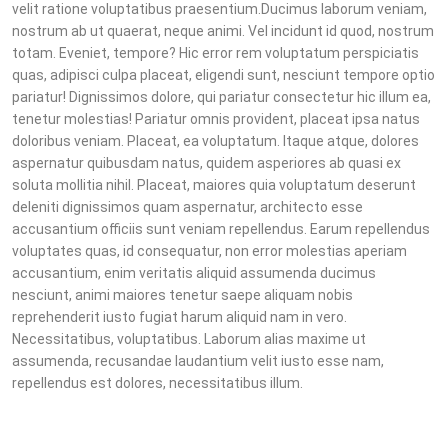
velit ratione voluptatibus praesentium.Ducimus laborum veniam,
nostrum ab ut quaerat, neque animi. Vel incidunt id quod, nostrum
totam. Eveniet, tempore? Hic error rem voluptatum perspiciatis
quas, adipisci culpa placeat, eligendi sunt, nesciunt tempore optio
pariatur! Dignissimos dolore, qui pariatur consectetur hic illum ea,
tenetur molestias! Pariatur omnis provident, placeat ipsa natus
doloribus veniam. Placeat, ea voluptatum. Itaque atque, dolores
aspernatur quibusdam natus, quidem asperiores ab quasi ex
soluta mollitia nihil. Placeat, maiores quia voluptatum deserunt
deleniti dignissimos quam aspernatur, architecto esse
accusantium officiis sunt veniam repellendus. Earum repellendus
voluptates quas, id consequatur, non error molestias aperiam
accusantium, enim veritatis aliquid assumenda ducimus
nesciunt, animi maiores tenetur saepe aliquam nobis
reprehenderit iusto fugiat harum aliquid nam in vero.
Necessitatibus, voluptatibus. Laborum alias maxime ut
assumenda, recusandae laudantium velit iusto esse nam,
repellendus est dolores, necessitatibus illum.