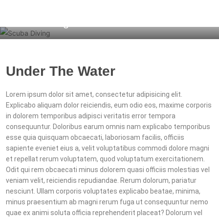
Scuba Diving
Under The Water
Lorem ipsum dolor sit amet, consectetur adipisicing elit.
Explicabo aliquam dolor reiciendis, eum odio eos, maxime corporis
in dolorem temporibus adipisci veritatis error tempora
consequuntur. Doloribus earum omnis nam explicabo temporibus
esse quia quisquam obcaecati, laboriosam facilis, officiis
sapiente eveniet eius a, velit voluptatibus commodi dolore magni
et repellat rerum voluptatem, quod voluptatum exercitationem.
Odit qui rem obcaecati minus dolorem quasi officiis molestias vel
veniam velit, reiciendis repudiandae. Rerum dolorum, pariatur
nesciunt. Ullam corporis voluptates explicabo beatae, minima,
minus praesentium ab magni rerum fuga ut consequuntur nemo
quae ex animi soluta officia reprehenderit placeat? Dolorum vel