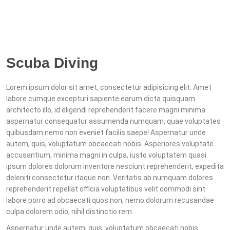
Scuba Diving
Lorem ipsum dolor sit amet, consectetur adipisicing elit. Amet
labore cumque excepturi sapiente earum dicta quisquam
architecto illo, id eligendi reprehenderit facere magni minima
aspernatur consequatur assumenda numquam, quae voluptates
quibusdam nemo non eveniet facilis saepe! Aspernatur unde
autem, quis, voluptatum obcaecati nobis. Asperiores voluptate
accusantium, minima magni in culpa, iusto voluptatem quasi
ipsum dolores dolorum inventore nesciunt reprehenderit, expedita
deleniti consectetur itaque non. Veritatis ab numquam dolores
reprehenderit repellat officia voluptatibus velit commodi sint
labore porro ad obcaecati quos non, nemo dolorum recusandae
culpa dolorem odio, nihil distinctio rem.
Aspernatur unde autem, quis, voluptatum obcaecati nobis.